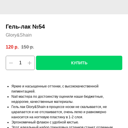
Гель-лак №54
Glory&Shain
120
р.
150
р.
КУПИТЬ
Яркие и насыщенные оттенки, с высококачественной
пигментацией.
Nail мастера по достоинству оценили наши бюджетные,
недорогие, качественные материалы.
Гель лак Glory&Shain в процессе носки не скалывается, не
царапается и не отслаивается, очень легко и равномерно
наносится на ногтевую пластину в 1-2 слоя.
Эргономичный флакон с удобной кистью.
Этот идеальный набор трендовых оттенков станет отличным