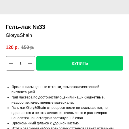
Гель-лак №33
Glory&Shain
120
р.
150
р.
КУПИТЬ
Яркие и насыщенные оттенки, с высококачественной
пигментацией.
Nail мастера по достоинству оценили наши бюджетные,
недорогие, качественные материалы.
Гель лак Glory&Shain в процессе носки не скалывается, не
царапается и не отслаивается, очень легко и равномерно
наносится на ногтевую пластину в 1-2 слоя.
Эргономичный флакон с удобной кистью.
Этот идеальный набор трендовых оттенков станет отличным