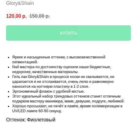
Glory&Shain
120,00
р.
150,00
р.
КУПИТЬ
Яркие и насыщенные оттенки, с высококачественной
пигментацией.
Nail мастера по достоинству оценили наши бюджетные,
недорогие, качественные материалы.
Гель лак Glory&Shain в процессе носки не скалывается, не
царапается и не отслаивается, очень легко и равномерно
наносится на ногтевую пластину в 1-2 слоя.
Эргономичный флакон с удобной кистью.
Этот идеальный набор трендовых оттенков станет отличным
подарком мастеру маникюра, маме, девушке, подруге, любимой.
Хорошо просыхают, не печёт в лампе, время полимеризации в
UV/LED лампе 60-90 секунд.
Оттенок: Фиолетовый