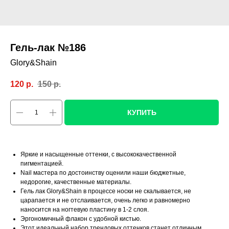
Гель-лак №186
Glory&Shain
120
р.
150
р.
КУПИТЬ
Яркие и насыщенные оттенки, с высококачественной
пигментацией.
Nail мастера по достоинству оценили наши бюджетные,
недорогие, качественные материалы.
Гель лак Glory&Shain в процессе носки не скалывается, не
царапается и не отслаивается, очень легко и равномерно
наносится на ногтевую пластину в 1-2 слоя.
Эргономичный флакон с удобной кистью.
Этот идеальный набор трендовых оттенков станет отличным