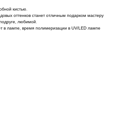
обной кистью.
довых оттенков станет отличным подарком мастеру
подруге, любимой.
ёт в лампе, время полимеризации в UV/LED лампе