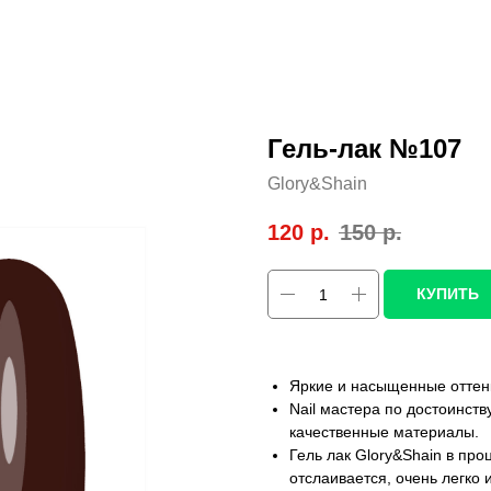
Гель-лак №107
Glory&Shain
120
р.
150
р.
КУПИТЬ
Яркие и насыщенные оттенк
Nail мастера по достоинст
качественные материалы.
Гель лак Glory&Shain в про
отслаивается, очень легко 