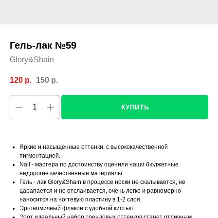
Гель-лак №59
Glory&Shain
120
р.
150
р.
КУПИТЬ
Яркие и насыщенные оттенки, с высококачественной
пигментацией.
Nail - мастера по достоинству оценили наши бюджетные
недорогие качественные материалы.
Гель - лак Glory&Shain в процессе носки не скалывается, не
царапается и не отслаивается, очень легко и равномерно
наносится на ногтевую пластину в 1-2 слоя.
Эргономичный флакон с удобной кистью.
Этот идеальный набор трендовых оттенков станет отличным