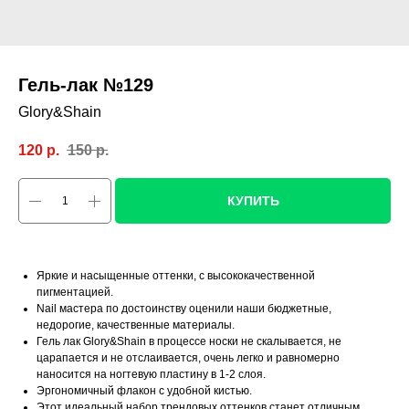
Гель-лак №129
Glory&Shain
120
р.
150
р.
КУПИТЬ
Яркие и насыщенные оттенки, с высококачественной
пигментацией.
Nail мастера по достоинству оценили наши бюджетные,
недорогие, качественные материалы.
Гель лак Glory&Shain в процессе носки не скалывается, не
царапается и не отслаивается, очень легко и равномерно
наносится на ногтевую пластину в 1-2 слоя.
Эргономичный флакон с удобной кистью.
Этот идеальный набор трендовых оттенков станет отличным