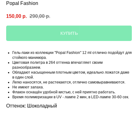
Popal Fashion
150,00
р.
290,00
р.
КУПИТЬ
Гель-лаки из коллекции ''Popal Fashion'' 12 ml отлично подойдут для
стойкого маникюра.
Цветовая политра в 264 оттенка впечатляет своим
разнообразием.
Обладают насыщенным плотным цветом, идеально ложатся даже
в один слой.
Легко наносятся, не растекаются, отлично самовыравниваются.
Не имеют запаха.
Флакон оснащён удобной кистью, с ней приятно работать.
Время полимеризации в UV - лампе 2 мин, в LED-лампе 30-60 сек.
Оттенок: Шоколадный