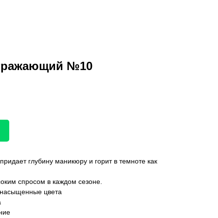
отражающий №10
идает глубину маникюру и горит в темноте как
оким спросом в каждом сезоне.
 насыщенные цвета
а
ние