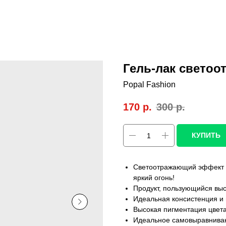
Гель-лак свето
Popal Fashion
170
р.
300
р.
КУПИТЬ
Светоотражающий эффект пр
яркий огонь!
Продукт, пользующийся выс
Идеальная консистенция и
Высокая пигментация цвет
Идеальное самовыравнива