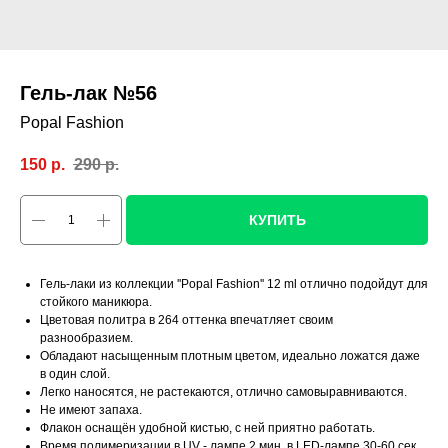
Гель-лак №56
Popal Fashion
150
р.
290
р.
КУПИТЬ
Гель-лаки из коллекции ''Popal Fashion'' 12 ml отлично подойдут для
стойкого маникюра.
Цветовая политра в 264 оттенка впечатляет своим
разнообразием.
Обладают насыщенным плотным цветом, идеально ложатся даже
в один слой.
Легко наносятся, не растекаются, отлично самовыравниваются.
Не имеют запаха.
Флакон оснащён удобной кистью, с ней приятно работать.
Время полимеризации в UV - лампе 2 мин, в LED-лампе 30-60 сек.