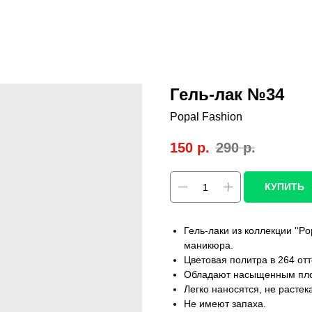
Гель-лак №34
Popal Fashion
150
р.
290
р.
КУПИТЬ
Гель-лаки из коллекции ''Po
маникюра.
Цветовая политра в 264 от
Обладают насыщенным плот
Легко наносятся, не расте
Не имеют запаха.