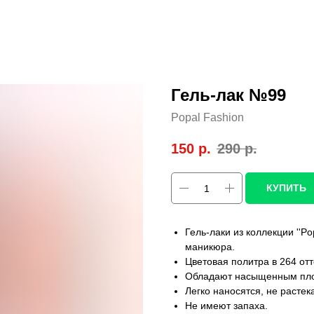
Гель-лак №99
Popal Fashion
150
р.
290
р.
КУПИТЬ
Гель-лаки из коллекции ''Po
маникюра.
Цветовая политра в 264 от
Обладают насыщенным плот
Легко наносятся, не расте
Не имеют запаха.