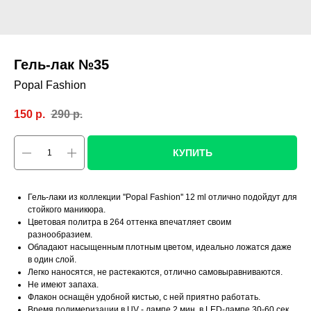
Гель-лак №35
Popal Fashion
150
р.
290
р.
КУПИТЬ
Гель-лаки из коллекции ''Popal Fashion'' 12 ml отлично подойдут для
стойкого маникюра.
Цветовая политра в 264 оттенка впечатляет своим
разнообразием.
Обладают насыщенным плотным цветом, идеально ложатся даже
в один слой.
Легко наносятся, не растекаются, отлично самовыравниваются.
Не имеют запаха.
Флакон оснащён удобной кистью, с ней приятно работать.
Время полимеризации в UV - лампе 2 мин, в LED-лампе 30-60 сек.