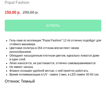
Popal Fashion
150,00
р.
290,00
р.
КУПИТЬ
Гель-лаки из коллекции ''Popal Fashion'' 12 ml отлично подойдут для
стойкого маникюра.
Цветовая политра в 264 оттенка впечатляет своим
разнообразием.
Обладают насыщенным плотным цветом, идеально ложатся даже
в один слой.
Легко наносятся, не растекаются, отлично самовыравниваются.
Не имеют запаха.
Флакон оснащён удобной кистью, с ней приятно работать.
Время полимеризации в UV - лампе 2 мин, в LED-лампе 30-60 сек.
Оттенок: Темный