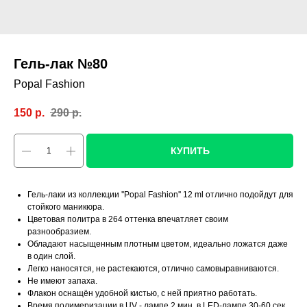
Гель-лак №80
Popal Fashion
150
р.
290
р.
КУПИТЬ
Гель-лаки из коллекции ''Popal Fashion'' 12 ml отлично подойдут для
стойкого маникюра.
Цветовая политра в 264 оттенка впечатляет своим
разнообразием.
Обладают насыщенным плотным цветом, идеально ложатся даже
в один слой.
Легко наносятся, не растекаются, отлично самовыравниваются.
Не имеют запаха.
Флакон оснащён удобной кистью, с ней приятно работать.
Время полимеризации в UV - лампе 2 мин, в LED-лампе 30-60 сек.