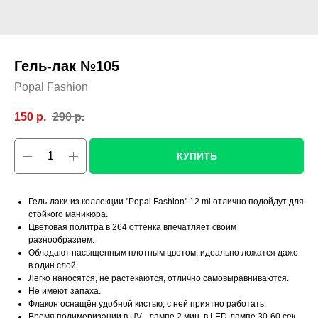
Гель-лак №105
Popal Fashion
150
р.
290
р.
КУПИТЬ
Гель-лаки из коллекции ''Popal Fashion'' 12 ml отлично подойдут для
стойкого маникюра.
Цветовая политра в 264 оттенка впечатляет своим
разнообразием.
Обладают насыщенным плотным цветом, идеально ложатся даже
в один слой.
Легко наносятся, не растекаются, отлично самовыравниваются.
Не имеют запаха.
Флакон оснащён удобной кистью, с ней приятно работать.
Время полимеризации в UV - лампе 2 мин, в LED-лампе 30-60 сек.