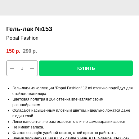
Гель-лак №153
Popal Fashion
150
р.
290
р.
КУПИТЬ
Гель-лаки из коллекции ''Popal Fashion'' 12 ml отлично подойдут для
стойкого маникюра.
Цветовая политра в 264 оттенка впечатляет своим
разнообразием.
Обладают насыщенным плотным цветом, идеально ложатся даже
в один слой.
Легко наносятся, не растекаются, отлично самовыравниваются.
Не имеют запаха.
Флакон оснащён удобной кистью, с ней приятно работать.
Время полимеризации в UV - лампе 2 мин, в LED-лампе 30-60 сек.