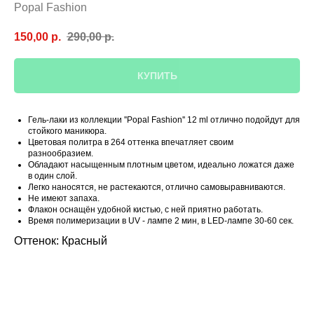
Popal Fashion
150,00
р.
290,00
р.
КУПИТЬ
Гель-лаки из коллекции ''Popal Fashion'' 12 ml отлично подойдут для
стойкого маникюра.
Цветовая политра в 264 оттенка впечатляет своим
разнообразием.
Обладают насыщенным плотным цветом, идеально ложатся даже
в один слой.
Легко наносятся, не растекаются, отлично самовыравниваются.
Не имеют запаха.
Флакон оснащён удобной кистью, с ней приятно работать.
Время полимеризации в UV - лампе 2 мин, в LED-лампе 30-60 сек.
Оттенок: Красный