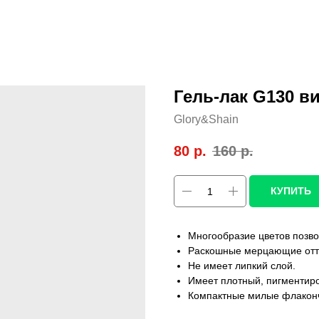
Гель-лак G130 
Glory&Shain
80
р.
160
р.
КУПИТЬ
Многообразие цветов позво
Раскошные мерцающие отте
Не имеет липкий слой.
Имеет плотный, пигментиро
Компактные милые флаконч