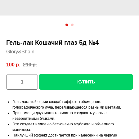
Гель-лак Кошачий глаз 5д №4
Glory&Shain
100
р.
210
р.
КУПИТЬ
Гель-лак этой серии создаёт эффект трёхмерного
голографического луча, переливающегося разными цветами.
При помощи двух магнитов можно создавать узоры с
невероятными бликами.
Это создаёт иллюзию бесконечно глубокого и объёмного
маникюра.
Наилучший эффект достигается при нанесении на чёрную