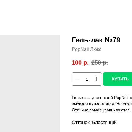
Гель-лак №79
PopNail Люкс
100
р.
250
р.
КУПИТЬ
Гель лаки для ногтей PopNail
высокая пигментация. Не скат
Отлично самовыравниваются.
Оттенок: Блестящий