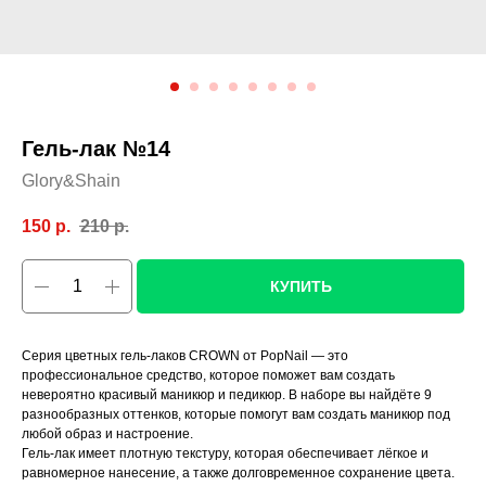
Гель-лак №14
Glory&Shain
150
р.
210
р.
КУПИТЬ
Серия цветных гель-лаков CROWN от PopNail — это
профессиональное средство, которое поможет вам создать
невероятно красивый маникюр и педикюр. В наборе вы найдёте 9
разнообразных оттенков, которые помогут вам создать маникюр под
любой образ и настроение.
Гель-лак имеет плотную текстуру, которая обеспечивает лёгкое и
равномерное нанесение, а также долговременное сохранение цвета.