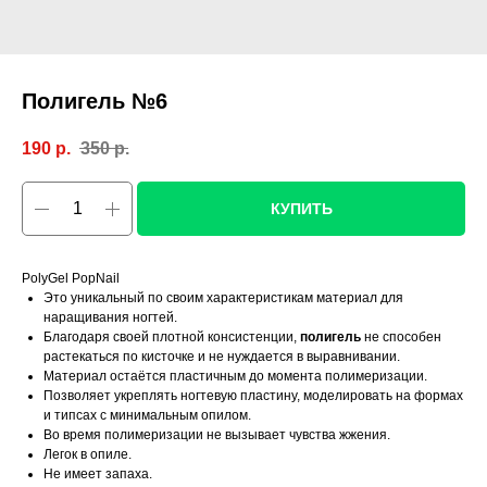
Полигель №6
190
р.
350
р.
КУПИТЬ
PolyGel PopNail
Это уникальный по своим характеристикам материал для
наращивания ногтей.
Благодаря своей плотной консистенции,
полигель
не способен
растекаться по кисточке и не нуждается в выравнивании.
Материал остаётся пластичным до момента полимеризации.
Позволяет укреплять ногтевую пластину, моделировать на формах
и типсах с минимальным опилом.
Во время полимеризации не вызывает чувства жжения.
Легок в опиле.
Не имеет запаха.