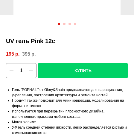
UV гель Pink 12c
195
р.
395
р.
КУПИТЬ
Гель "POPNAIL" от Glory&Shain предназначен для наращивания,
укрепления, построения архитектуры и ремонта ногтей.
Продукт так же подходит для мини коррекции, моделирования на
формах и типсах.
Используется при перекрытии плоскостного дизайна,
выполненного красками любого состава.
Мягок в опиле.
УФ гель средней степени вязкости, легко распределяется кистью и
самовыравнивается.