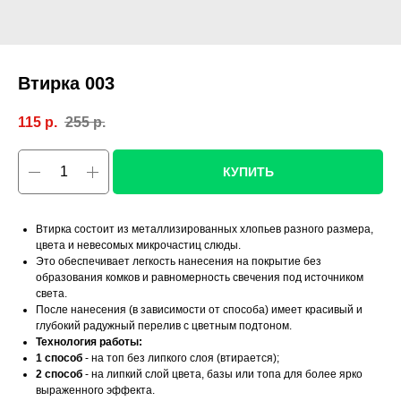
Втирка 003
115
р.
255
р.
КУПИТЬ
Втирка состоит из металлизированных хлопьев разного размера,
цвета и невесомых микрочастиц слюды.
Это обеспечивает легкость нанесения на покрытие без
образования комков и равномерность свечения под источником
света.
После нанесения (в зависимости от способа) имеет красивый и
глубокий радужный перелив с цветным подтоном.
Технология работы:
1 способ
- на топ без липкого слоя (втирается);
2 способ
- на липкий слой цвета, базы или топа для более ярко
выраженного эффекта.