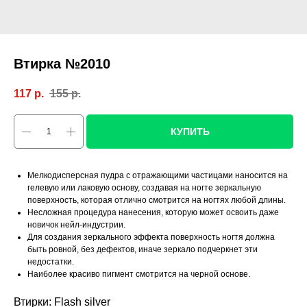
Втирка №2010
117
р.
155
р.
КУПИТЬ
Мелкодисперсная пудра с отражающими частицами наносится на
гелевую или лаковую основу, создавая на ногте зеркальную
поверхность, которая отлично смотрится на ногтях любой длины.
Несложная процедура нанесения, которую может освоить даже
новичок нейл-индустрии.
Для создания зеркального эффекта поверхность ногтя должна
быть ровной, без дефектов, иначе зеркало подчеркнет эти
недостатки.
Наиболее красиво пигмент смотрится на черной основе.
Втирки: Flash silver